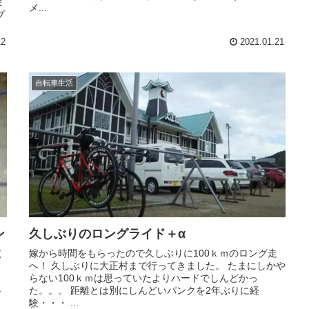
ま
メ...
プ
12
2021.01.21
自転車生活
ン
久しぶりのロングライド＋α
よ
嫁から時間をもらったので久しぶりに100ｋｍのロング走
へ！ 久しぶりに大正村まで行ってきました。 たまにしかや
らない100ｋｍは思っていたよりハードでしんどかっ
た。。。 距離とは別にしんどいパンクを2年ぶりに経
ー
験・・・ ...
し