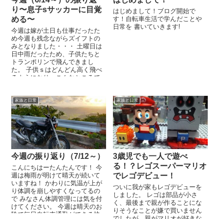
り〜息子sサッカーに目覚
はじめまして！ブログ開始で
める〜
す！自転車生活で学んだことや
日常を 書いていきます!
今週は嫁が土日も仕事だったた
め今週も残念ながらズイフトの
みとなりました・・・ 土曜日は
日中雨だったため、子供たちと
トランポリンで飛んできまし
た。 子供ｓはどんどん高く飛べ
るようになり、こんなところで
も成長を実感＾＾ ...
家族と日常
家族と日常
今週の振り返り（7/12～）
3歳児でも一人で遊べ
る！？レゴスーパーマリオ
こんにちはーたんたんです！ 今
週は梅雨が明けて晴天が続いて
でレゴデビュー！
いますね！ かわりに気温が上が
ついに我が家もレゴデビューを
り体調を崩しやすくなってるの
しました。 レゴは部品が小さ
で みなさん体調管理には気を付
く、最後まで親が作ることにな
けてください。 今週は晴天のお
りそうなことが嫌で買いません
陰で毎日自転車通勤ができる快
でしたが、親がマリオが好きな