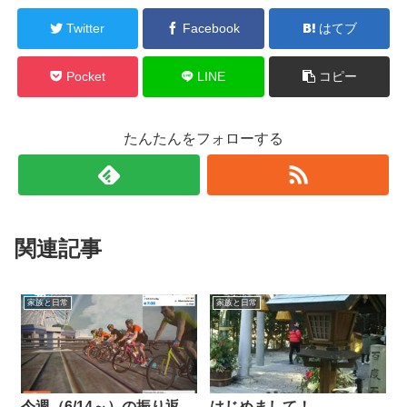
Twitter
Facebook
はてブ
Pocket
LINE
コピー
たんたんをフォローする
関連記事
家族と日常
家族と日常
今週（6/14～）の振り返
はじめまして！