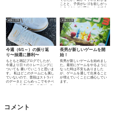
適な週でした...
ことと、子供がレゴを欲しがっ
たタイミングが重なったので今
回購入することになりました。
今回...
家族と日常
家族と日常
今週（6/1～）の振り返
長男が新しいゲームを開
り〜抽選に勝利〜
始！
もともと雑記ブログでしたが、
長男が新しいゲームを始めまし
今週より日々のトレーニングに
た。最初にゲームをやるように
ついても 書いていこうと思いま
なった時は不安もありました
す。 私はどこのチームにも属し
が、ゲームを通して出来ること
ていないので、普段はストラバ
が増えていくことに感心してい
のデータと にらめっこでモチベ
ます。
ーションを高めていますが、こ
れだけだと高い ...
コメント