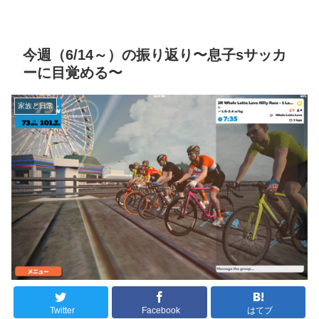
今週（6/14～）の振り返り〜息子sサッカ
ーに目覚める〜
家族と日常
Twitter
Facebook
はてブ