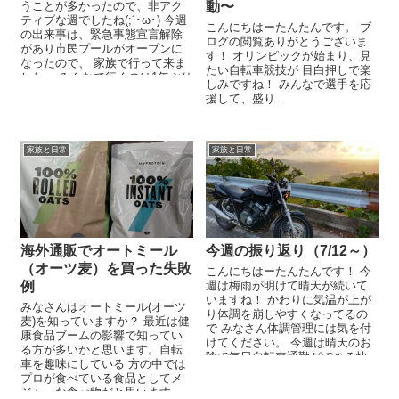
うことが多かったので、非アク
動〜
ティブな週でしたね(;´･ω･) 今週
こんにちはーたんたんです。 ブ
の出来事は、緊急事態宣言解除
ログの閲覧ありがとうございま
があり市民プールがオープンに
す！ オリンピックが始まり、見
なったので、 家族で行って来ま
たい自転車競技が 目白押しで楽
した。 みんなで行くのは1年ぶり
しみですね！ みんなで選手を応
の...
援して、盛り...
家族と日常
家族と日常
海外通販でオートミール
今週の振り返り（7/12～）
（オーツ麦）を買った失敗
こんにちはーたんたんです！ 今
例
週は梅雨が明けて晴天が続いて
いますね！ かわりに気温が上が
みなさんはオートミール(オーツ
り体調を崩しやすくなってるの
麦)を知っていますか？ 最近は健
で みなさん体調管理には気を付
康食品ブームの影響で知ってい
けてください。 今週は晴天のお
る方が多いかと思います。自転
陰で毎日自転車通勤ができる快
車を趣味にしている 方の中では
適な週でした...
プロが食べている食品としてメ
ジャーな食べ物だと思います。