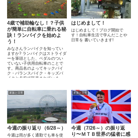
4歳で補助輪なし！？子供
はじめまして！
が簡単に自転車に乗れる秘
はじめまして！ブログ開始で
訣！ランバイクを始めよ
す！自転車生活で学んだことや
日常を 書いていきます!
う！
みなさんランバイクを知ってい
ますか? ランバイクはストライダ
ーを筆頭とした、ペダルのつい
ていない子供用自転車のことで
す。商品名のよってキックバイ
ク・バランスバイク・キッズバ
イクと名前で販売されていま
す。対象年齢は2歳からの物が多
いですが、...
家族と日常
家族と日常
今週の振り返り（6/28～）
今週（7/26～）の振り返
り〜ＭＴＢ世界の猛者に感
今週は雨が多く通勤でも車を使