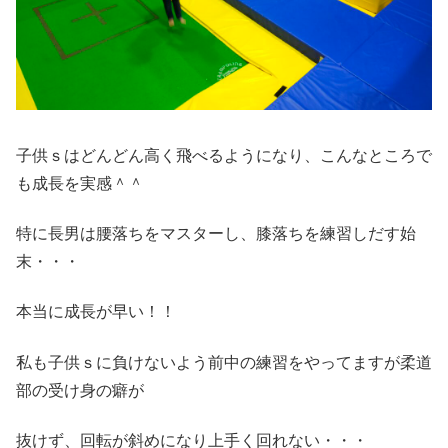
子供ｓはどんどん高く飛べるようになり、こんなところで
も成長を実感＾＾
特に長男は腰落ちをマスターし、膝落ちを練習しだす始
末・・・
本当に成長が早い！！
私も子供ｓに負けないよう前中の練習をやってますが柔道
部の受け身の癖が
抜けず、回転が斜めになり上手く回れない・・・