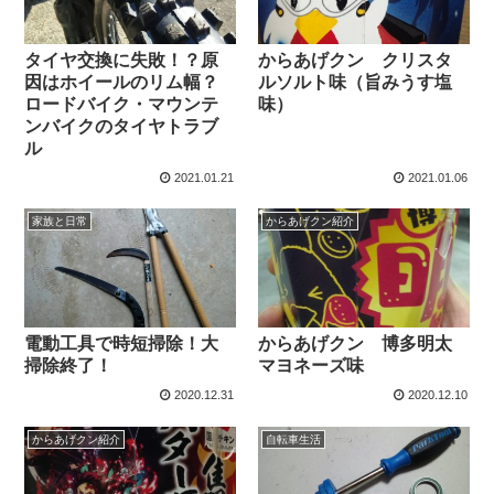
タイヤ交換に失敗！？原
からあげクン クリスタ
因はホイールのリム幅？
ルソルト味（旨みうす塩
ロードバイク・マウンテ
味）
ンバイクのタイヤトラブ
ル
2021.01.21
2021.01.06
家族と日常
からあげクン紹介
電動工具で時短掃除！大
からあげクン 博多明太
掃除終了！
マヨネーズ味
2020.12.31
2020.12.10
からあげクン紹介
自転車生活