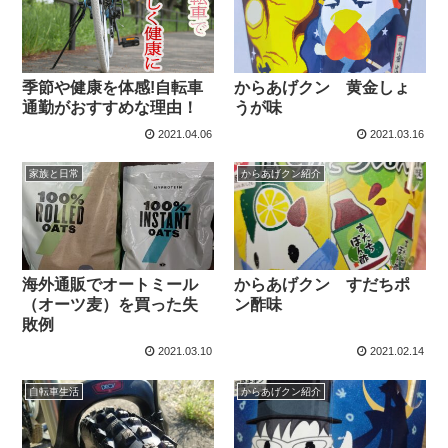
季節や健康を体感!自転車
からあげクン 黄金しょ
通勤がおすすめな理由！
うが味
2021.04.06
2021.03.16
家族と日常
からあげクン紹介
海外通販でオートミール
からあげクン すだちポ
（オーツ麦）を買った失
ン酢味
敗例
2021.03.10
2021.02.14
自転車生活
からあげクン紹介